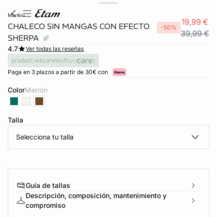
marilou
19,99 €
CHALECO SIN MANGAS CON EFECTO
-50%
39,99 €
SHERPA
4.7
Ver todas las reseñas
product.wecaretext
Paga en 3 plazos a partir de 30€ con
Color
marrón
Talla
FORT INVISIBLE
Selecciona tu talla
ubrir
ard
question
Guía de tallas
Descripción, composición, mantenimiento y
compromiso