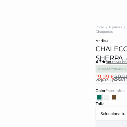
Inicio
Pijamas
Chaquetas
marilou
CHALECO
SHERPA
4.7
Ver todas las
product.wecarete
19,99 €
39,9
Paga en 3 plazos a 
Color
esmeralda
Talla
Selecciona tu t