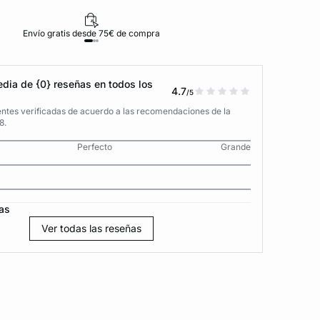
Envío gratis desde 75€ de compra
D
dia de {0} reseñas en todos los
4.7
/5
entes verificadas de acuerdo a las recomendaciones de la
8.
Perfecto
Grande
as
Ver todas las reseñas