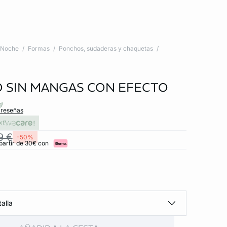
Noche
Formas
Ponchos, sudaderas y chaquetas
 SIN MANGAS CON EFECTO
 reseñas
xt
9 €
-50%
partir de 30€ con
alla