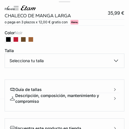
pamela
35,99 €
CHALECO DE MANGA LARGA
o paga en 3 plazos x 12,00 € gratis con
Color
noir
Talla
Selecciona tu talla
FORT INVISIBLE
ubrir
Guía de tallas
Descripción, composición, mantenimiento y
compromiso
ard
question
Encuentra este producto en tienda