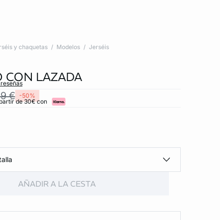
rséis y chaquetas
Modelos
Jerséis
 CON LAZADA
 reseñas
99 €
-50%
partir de 30€ con
alla
AÑADIR A LA CESTA