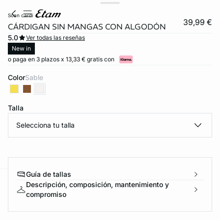
soan cardi
39,99 €
CÁRDIGAN SIN MANGAS CON ALGODÓN
5.0
Ver todas las reseñas
New in
o paga en 3 plazos x 13,33 € gratis con
Color
sable
Talla
Selecciona tu talla
FORT INVISIBLE
ubrir
Guía de tallas
Descripción, composición, mantenimiento y
ard
question
compromiso