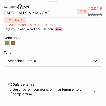
prunelle cardi
20,99 €
-30%
CÁRDIGAN SIN MANGAS
29,99 €
3x2 REBAJAS
REBAJAS: ¡Ahora 3x2 en TODO*!
Paga en 3 plazos a partir de 30€ con
Color
verde
Talla
Selecciona tu talla
Guía de tallas
Descripción, composición, mantenimiento y
ard
question
compromiso