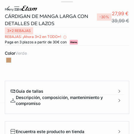
penny cardi
27,99 €
CÁRDIGAN DE MANGA LARGA CON
-30%
39,99 €
DETALLES DE LAZOS
3x2 REBAJAS
REBAJAS: ¡Ahora 3x2 en TODO*!
Paga en 3 plazos a partir de 30€ con
Color
verde
Guía de tallas
Descripción, composición, mantenimiento y
compromiso
ard
question
Encuentra este producto en tienda