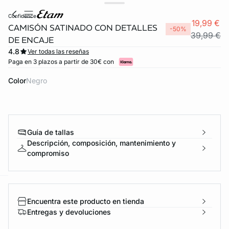
confidence
19,99 €
CAMISÓN SATINADO CON DETALLES
-50%
39,99 €
DE ENCAJE
4.8
Ver todas las reseñas
Paga en 3 plazos a partir de 30€ con
Color
negro
Guía de tallas
Descripción, composición, mantenimiento y
compromiso
ard
question
Encuentra este producto en tienda
Entregas y devoluciones