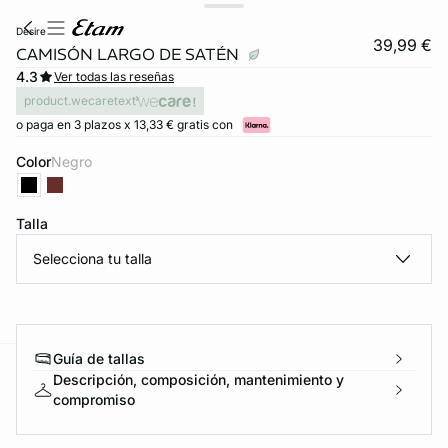
desire
39,99 €
CAMISÓN LARGO DE SATÉN
4.3
Ver todas las reseñas
product.wecaretext
o paga en 3 plazos x 13,33 € gratis con
Color
negro
Talla
Selecciona tu talla
Guía de tallas
Descripción, composición, mantenimiento y
ard
question
compromiso