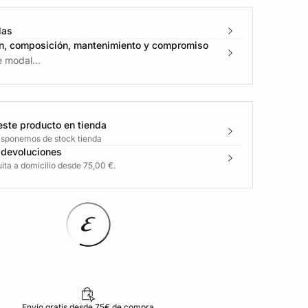
las
n, composición, mantenimiento y compromiso
 modal...
este producto en tienda
disponemos de stock tienda
 devoluciones
ita a domicilio desde 75,00 €.
Envío gratis desde 75€ de compra
D