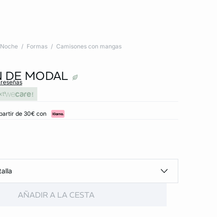
Noche
Formas
Camisones con mangas
 DE MODAL
 reseñas
xt
partir de 30€ con
alla
AÑADIR A LA CESTA