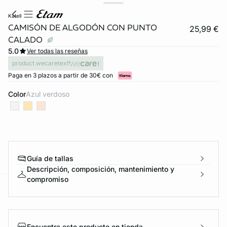
katell
CAMISÓN DE ALGODÓN CON PUNTO
25,99 €
CALADO
5.0
Ver todas las reseñas
product.wecaretext
Paga en 3 plazos a partir de 30€ con
Color
azul verdoso
Guía de tallas
Descripción, composición, mantenimiento y
compromiso
ard
question
Encuentra este producto en tienda