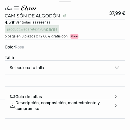
almia
37,99 €
CAMISÓN DE ALGODÓN
4.5
Ver todas las reseñas
product.wecaretext
o paga en 3 plazos x 12,66 € gratis con
Color
rosa
Talla
Selecciona tu talla
FORT INVISIBLE
ubrir
Guía de tallas
Descripción, composición, mantenimiento y
compromiso
ard
question