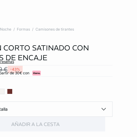
Noche
Formas
Camisones de tirantes
 CORTO SATINADO CON
S DE ENCAJE
 reseñas
9 €
-43%
partir de 30€ con
alla
AÑADIR A LA CESTA