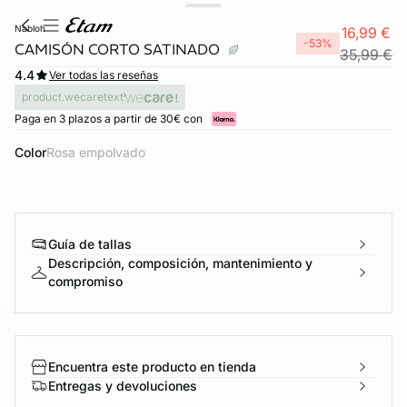
nabloh
16,99 €
-53%
CAMISÓN CORTO SATINADO
35,99 €
4.4
Ver todas las reseñas
product.wecaretext
Paga en 3 plazos a partir de 30€ con
Color
rosa empolvado
Guía de tallas
Descripción, composición, mantenimiento y
compromiso
ard
question
Encuentra este producto en tienda
Entregas y devoluciones