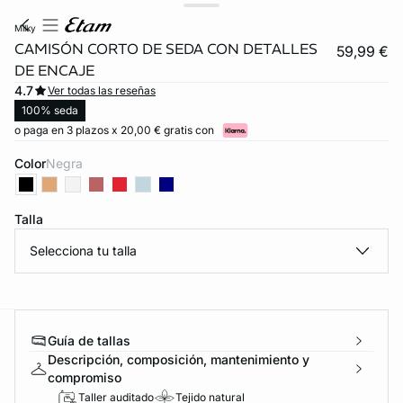
milky
CAMISÓN CORTO DE SEDA CON DETALLES
59,99 €
DE ENCAJE
4.7
Ver todas las reseñas
100% seda
o paga en 3 plazos x 20,00 € gratis con
Color
negra
Talla
FORT INVISIBLE
Selecciona tu talla
ubrir
Guía de tallas
ard
question
Descripción, composición, mantenimiento y
compromiso
Taller auditado
Tejido natural