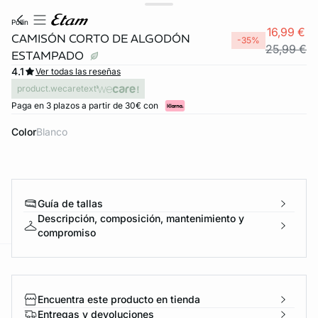
pollin
16,99 €
CAMISÓN CORTO DE ALGODÓN
-35%
25,99 €
ESTAMPADO
4.1
Ver todas las reseñas
product.wecaretext
Paga en 3 plazos a partir de 30€ con
Color
blanco
Guía de tallas
Descripción, composición, mantenimiento y
compromiso
ard
question
Encuentra este producto en tienda
Entregas y devoluciones