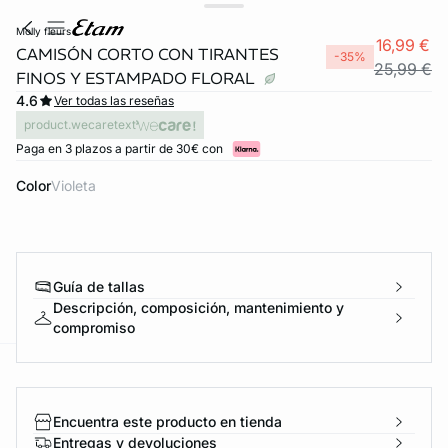
molly fleurs
16,99 €
CAMISÓN CORTO CON TIRANTES
-35%
25,99 €
FINOS Y ESTAMPADO FLORAL
4.6
Ver todas las reseñas
product.wecaretext
Paga en 3 plazos a partir de 30€ con
Color
violeta
FORT INVISIBLE
Guía de tallas
ubrir
Descripción, composición, mantenimiento y
compromiso
ard
question
Encuentra este producto en tienda
Entregas y devoluciones