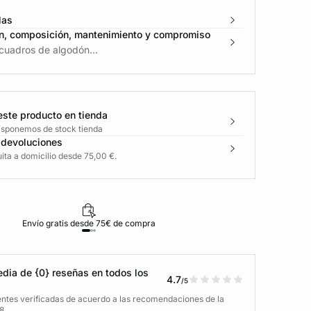
las
n, composición, mantenimiento y compromiso
cuadros de algodón...
este producto en tienda
disponemos de stock tienda
 devoluciones
ita a domicilio desde 75,00 €.
Envío gratis desde 75€ de compra
D
dia de {0} reseñas en todos los
4.7
/5
entes verificadas de acuerdo a las recomendaciones de la
8.