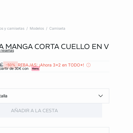
ps y camisetas
Modelos
Camiseta
A MANGA CORTA CUELLO EN V
s reseñas
 €
REBAJAS: ¡Ahora 3x2 en TODO*!
-50%
partir de 30€ con
alla
AÑADIR A LA CESTA