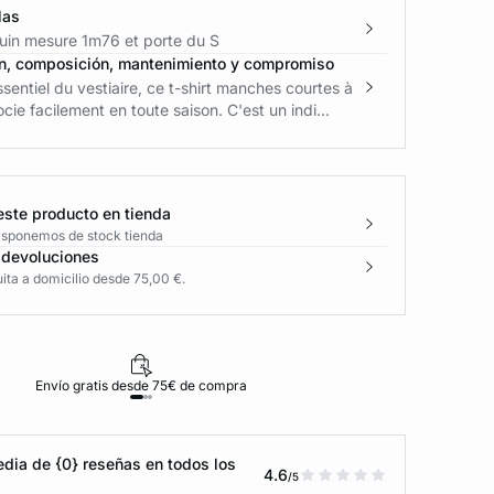
las
in mesure 1m76 et porte du S
n, composición, mantenimiento y compromiso
ssentiel du vestiaire, ce t-shirt manches courtes à
ocie facilement en toute saison. C'est un indi...
este producto en tienda
disponemos de stock tienda
 devoluciones
ita a domicilio desde 75,00 €.
Envío gratis desde 75€ de compra
D
dia de {0} reseñas en todos los
4.6
/5