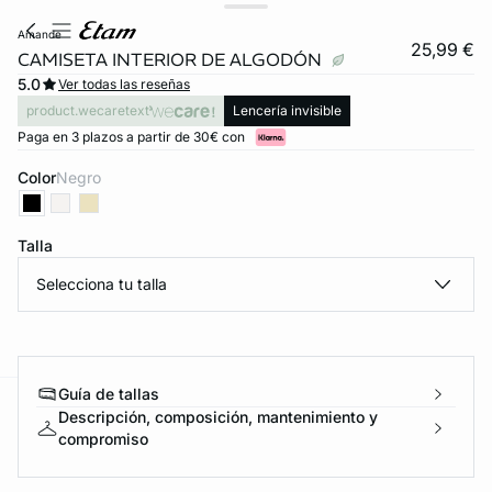
amande
25,99 €
CAMISETA INTERIOR DE ALGODÓN
5.0
Ver todas las reseñas
product.wecaretext
Lencería invisible
Paga en 3 plazos a partir de 30€ con
Color
negro
Talla
Selecciona tu talla
Guía de tallas
Descripción, composición, mantenimiento y
ard
question
compromiso