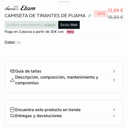
galatea
13,99 €
-30%
CAMISETA DE TIRANTES DE PIJAMA
19,99 €
product.wecaretext
Exclu Web
Paga en 3 plazos a partir de 30€ con
Color
lila
Guía de tallas
FORT INVISIBLE
Descripción, composición, mantenimiento y
compromiso
ubrir
ard
question
Encuentra este producto en tienda
Entregas y devoluciones