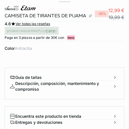
galatea
12,99 €
-35%
CAMISETA DE TIRANTES DE PIJAMA
19,99 €
4.6
Ver todas las reseñas
product.wecaretext
Paga en 3 plazos a partir de 30€ con
Color
antracita
Guía de tallas
Descripción, composición, mantenimiento y
compromiso
ard
question
Encuentra este producto en tienda
Entregas y devoluciones