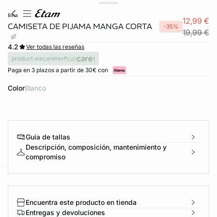
bina
12,99 €
CAMISETA DE PIJAMA MANGA CORTA
-35%
19,99 €
4.2
Ver todas las reseñas
product.wecaretext
Paga en 3 plazos a partir de 30€ con
Color
blanco
Guía de tallas
Descripción, composición, mantenimiento y
compromiso
ard
question
Encuentra este producto en tienda
Entregas y devoluciones