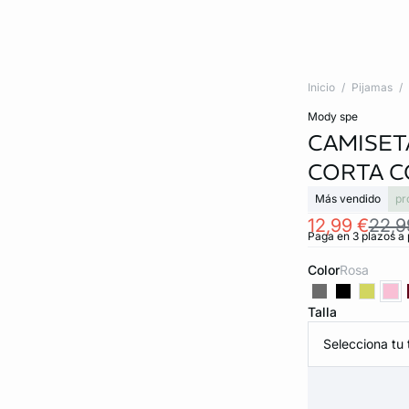
Inicio
Pijamas
mody spe
CAMISET
CORTA C
Más vendido
pr
12,99 €
22,9
Paga en 3 plazos a 
Color
rosa
Talla
Selecciona tu t