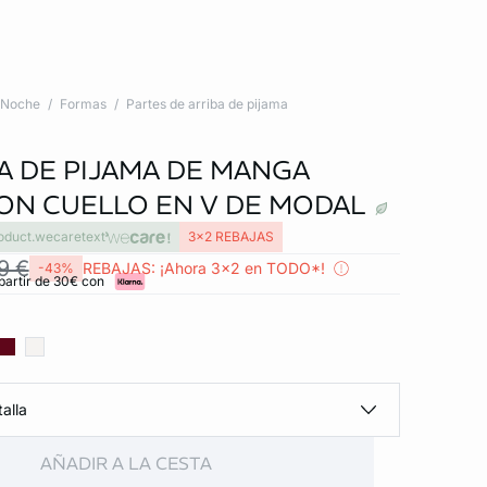
Noche
Formas
Partes de arriba de pijama
A DE PIJAMA DE MANGA
ON CUELLO EN V DE MODAL
oduct.wecaretext
3x2 REBAJAS
9 €
REBAJAS: ¡Ahora 3x2 en TODO*!
-43%
partir de 30€ con
alla
AÑADIR A LA CESTA