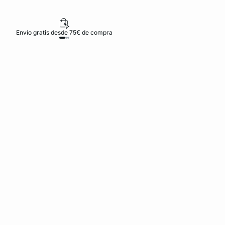
Envío gratis desde 75€ de compra
D