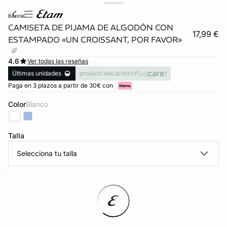
bennie
CAMISETA DE PIJAMA DE ALGODÓN CON
17,99 €
ESTAMPADO «UN CROISSANT, POR FAVOR»
4.6
Ver todas las reseñas
Últimas unidades
product.wecaretext
Paga en 3 plazos a partir de 30€ con
Color
blanco
Talla
Selecciona tu talla
ard
question