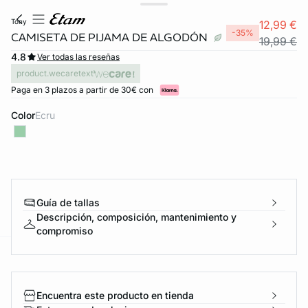
tony
12,99 €
-35%
CAMISETA DE PIJAMA DE ALGODÓN
19,99 €
4.8
Ver todas las reseñas
product.wecaretext
Paga en 3 plazos a partir de 30€ con
Color
ecru
Guía de tallas
Descripción, composición, mantenimiento y
compromiso
ard
question
Encuentra este producto en tienda