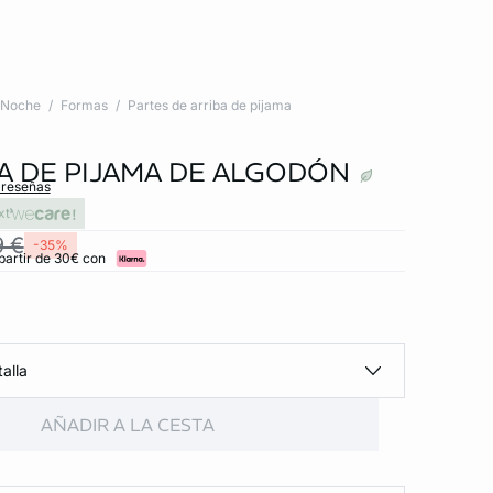
Noche
Formas
Partes de arriba de pijama
A DE PIJAMA DE ALGODÓN
 reseñas
xt
9 €
-35%
partir de 30€ con
alla
AÑADIR A LA CESTA