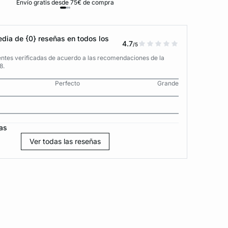
Envío gratis desde 75€ de compra
D
dia de {0} reseñas en todos los
4.7
/5
entes verificadas de acuerdo a las recomendaciones de la
8.
Perfecto
Grande
as
Ver todas las reseñas