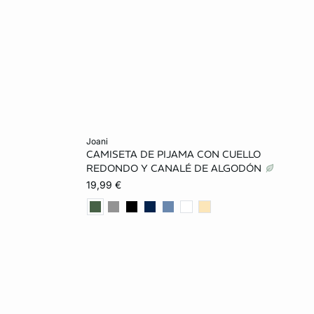
Añadir a la cesta
joani
CAMISETA DE PIJAMA CON CUELLO
L
XS
S
M
L
REDONDO Y CANALÉ DE ALGODÓN
19,99 €