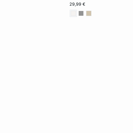
XS
S
M
29,99 €
XL