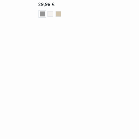
L
XS
S
M
L
29,99 €
XL