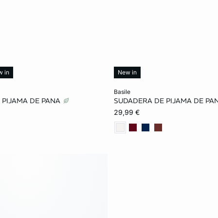
 in
New in
ta
Añadir a la cesta
basile
 PIJAMA DE PANA
SUDADERA DE PIJAMA DE PA
S
M
L
XS
S
M
29,99 €
XL