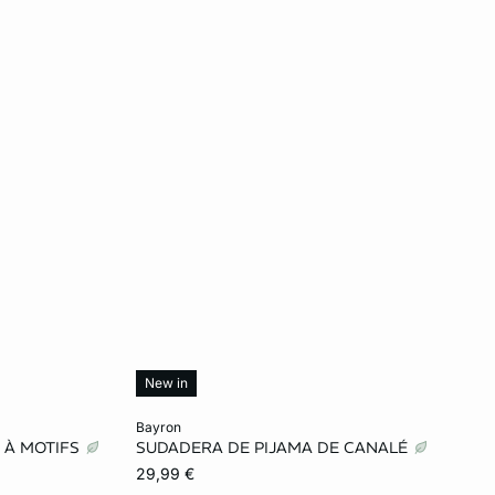
New in
Añadir a la cesta
bayron
 À MOTIFS
SUDADERA DE PIJAMA DE CANALÉ
L
XS
S
M
L
29,99 €