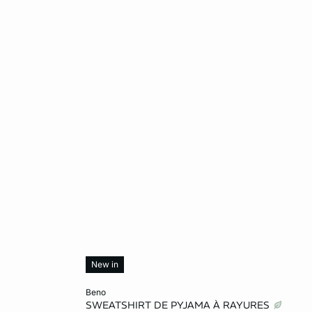
New in
Añadir a la cesta
beno
SWEATSHIRT DE PYJAMA À RAYURES