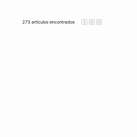
273
artículos encontrados
icon-layout-detaile
icon-layout-class
icon-layout-m