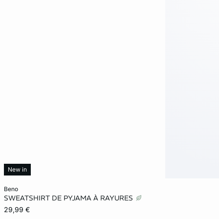
New in
Añadir a la cesta
beno
SWEATSHIRT DE PYJAMA À RAYURES
XS
S
M
L
29,99 €