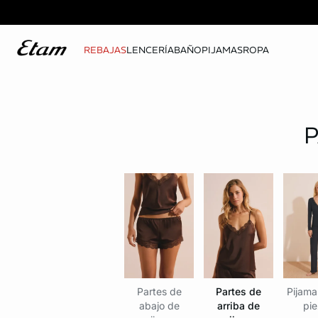
REBAJAS
LENCERÍA
BAÑO
PIJAMAS
ROPA
P
Partes de
Partes de
Pijama
abajo de
arriba de
pie