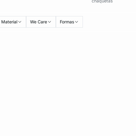
chaquetas
Material
We Care
Formas