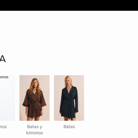
MA
nos
Batas y
Batas
kimonos