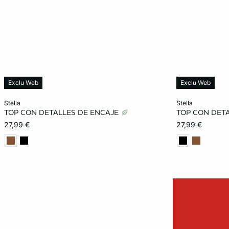
Exclu Web
Exclu Web
Añadir a la cesta
Añadir a la ces
stella
stella
TOP CON DETALLES DE ENCAJE
TOP CON DET
XS
S
M
L
XS
27,99 €
27,99 €
XL
XL