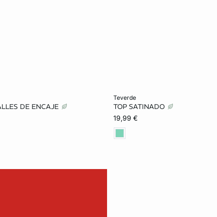
ta
Añadir a la cesta
teverde
ALLES DE ENCAJE
TOP SATINADO
S
M
L
XS
S
M
19,99 €