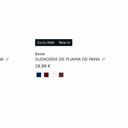
Exclu Web
New in
Añadir a la cesta
basile
NA
SUDADERA DE PIJAMA DE PANA
L
XS
S
M
L
29,99 €
XL