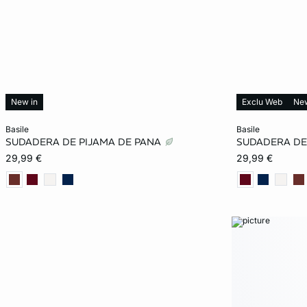
New in
Exclu Web
New
Añadir a la cesta
Añadir a la ces
basile
basile
SUDADERA DE PIJAMA DE PANA
SUDADERA DE
XS
S
M
L
XS
29,99 €
29,99 €
XL
XL