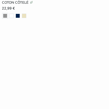
XS
S
M
L
COTON CÔTELÉ
22,99 €
XL