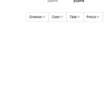
pijama
pijama
Ordenar
Color
Talla
Precio