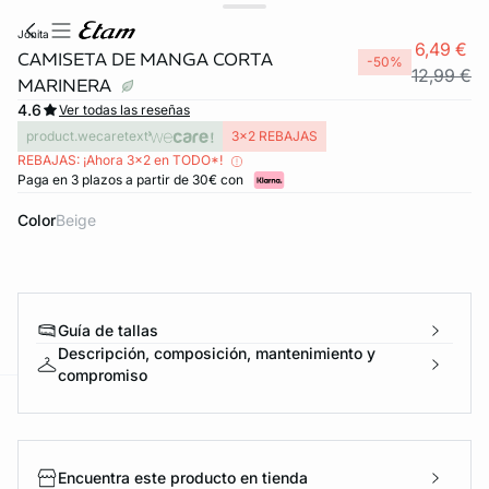
jonita
6,49 €
CAMISETA DE MANGA CORTA
-50%
12,99 €
MARINERA
4.6
Ver todas las reseñas
product.wecaretext
3x2 REBAJAS
REBAJAS: ¡Ahora 3x2 en TODO*!
Paga en 3 plazos a partir de 30€ con
Color
beige
FORT INVISIBLE
ubrir
Guía de tallas
Descripción, composición, mantenimiento y
compromiso
ard
question
Encuentra este producto en tienda