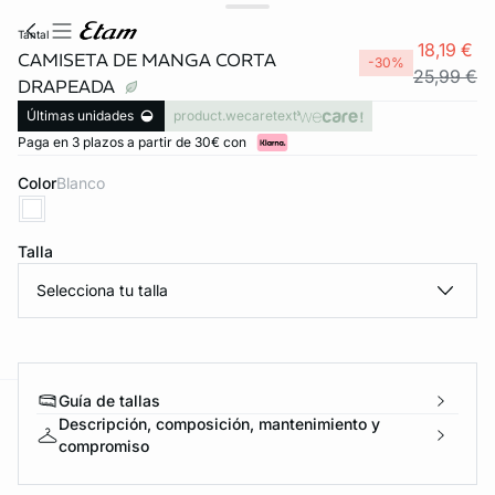
tantal
18,19 €
CAMISETA DE MANGA CORTA
-30%
25,99 €
DRAPEADA
Últimas unidades
product.wecaretext
Paga en 3 plazos a partir de 30€ con
Color
blanco
Talla
Selecciona tu talla
Guía de tallas
ard
question
Descripción, composición, mantenimiento y
compromiso