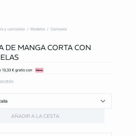
ps y camisetas
Modelos
Camiseta
A DE MANGA CORTA CON
ELAS
 13,33 € gratis con
locotón
alla
AÑADIR A LA CESTA