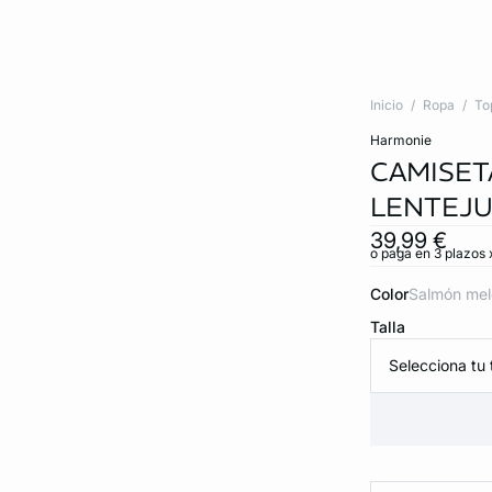
Inicio
Ropa
To
harmonie
CAMISET
LENTEJU
39,99 €
o paga en 3 plazos x
Color
salmón me
Talla
Selecciona tu t