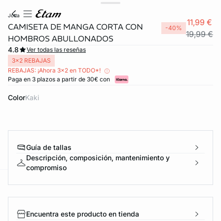
jotta
11,99 €
CAMISETA DE MANGA CORTA CON
-40%
19,99 €
HOMBROS ABULLONADOS
4.8
Ver todas las reseñas
3x2 REBAJAS
REBAJAS: ¡Ahora 3x2 en TODO*!
Paga en 3 plazos a partir de 30€ con
Color
kaki
Guía de tallas
Descripción, composición, mantenimiento y
compromiso
ard
question
Encuentra este producto en tienda