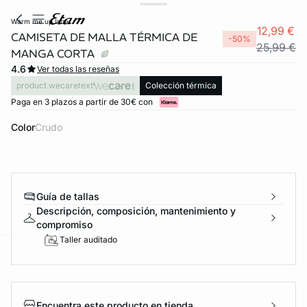
warm me up lace
12,99 €
CAMISETA DE MALLA TÉRMICA DE
-50%
25,99 €
MANGA CORTA
4.6
Ver todas las reseñas
product.wecaretext
Colección térmica
Paga en 3 plazos a partir de 30€ con
Color
crudo
Guía de tallas
Descripción, composición, mantenimiento y
compromiso
Taller auditado
ard
question
Encuentra este producto en tienda