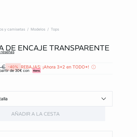
ps y camisetas
Modelos
Tops
A DE ENCAJE TRANSPARENTE
s reseñas
 €
REBAJAS: ¡Ahora 3x2 en TODO*!
-40%
partir de 30€ con
alla
AÑADIR A LA CESTA