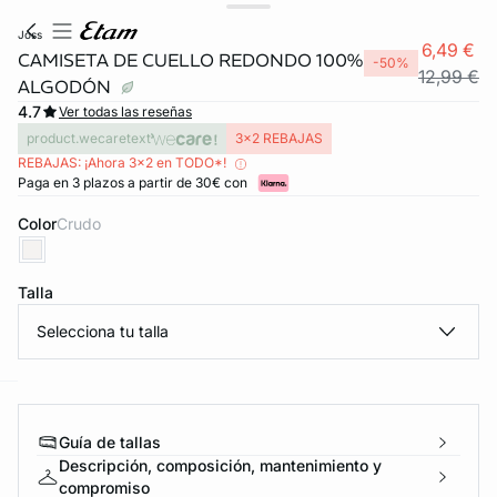
joss
6,49 €
CAMISETA DE CUELLO REDONDO 100%
-50%
12,99 €
ALGODÓN
4.7
Ver todas las reseñas
product.wecaretext
3x2 REBAJAS
REBAJAS: ¡Ahora 3x2 en TODO*!
Paga en 3 plazos a partir de 30€ con
Color
crudo
Talla
FORT INVISIBLE
ubrir
Selecciona tu talla
ard
question
Guía de tallas
Descripción, composición, mantenimiento y
compromiso