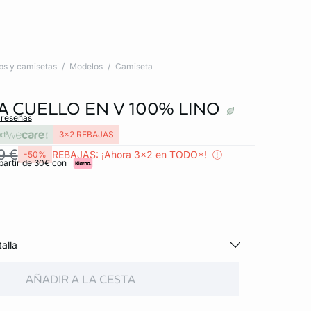
ps y camisetas
Modelos
Camiseta
A CUELLO EN V 100% LINO
 reseñas
xt
3x2 REBAJAS
9 €
REBAJAS: ¡Ahora 3x2 en TODO*!
-50%
partir de 30€ con
alla
AÑADIR A LA CESTA