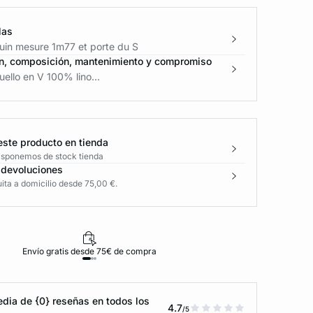
las
in mesure 1m77 et porte du S
n, composición, mantenimiento y compromiso
ello en V 100% lino...
este producto en tienda
disponemos de stock tienda
 devoluciones
ita a domicilio desde 75,00 €.
Envío gratis desde 75€ de compra
D
dia de {0} reseñas en todos los
4.7
/5