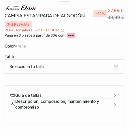
coralie crx
27,99 €
-30%
CAMISA ESTAMPADA DE ALGODÓN
39,99 €
3x2 REBAJAS
REBAJAS: ¡Ahora 3x2 en TODO*!
Paga en 3 plazos a partir de 30€ con
Color
arena
Talla
Selecciona tu talla
FORT INVISIBLE
ubrir
Guía de tallas
Descripción, composición, mantenimiento y
compromiso
ard
question