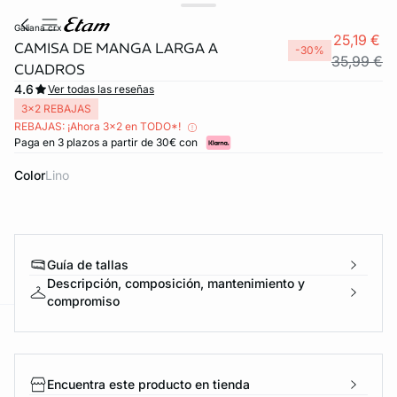
galiana crx
25,19 €
CAMISA DE MANGA LARGA A
-30%
35,99 €
CUADROS
4.6
Ver todas las reseñas
3x2 REBAJAS
REBAJAS: ¡Ahora 3x2 en TODO*!
Paga en 3 plazos a partir de 30€ con
Color
lino
Guía de tallas
Descripción, composición, mantenimiento y
compromiso
ard
question
Encuentra este producto en tienda