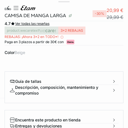
edito
20,99 €
-30%
CAMISA DE MANGA LARGA
29,99 €
4.7
Ver todas las reseñas
product.wecaretext
3x2 REBAJAS
REBAJAS: ¡Ahora 3x2 en TODO*!
Paga en 3 plazos a partir de 30€ con
Color
beige
Guía de tallas
Descripción, composición, mantenimiento y
compromiso
ard
question
Encuentra este producto en tienda
Entregas y devoluciones