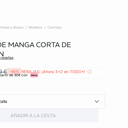
misas y blusas
Modelos
Camisas
DE MANGA CORTA DE
N
s reseñas
9 €
REBAJAS: ¡Ahora 3x2 en TODO*!
-40%
partir de 30€ con
alla
AÑADIR A LA CESTA