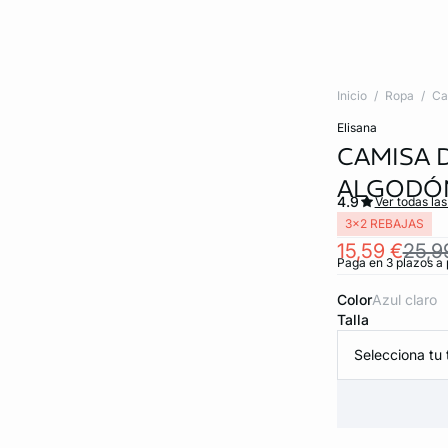
Inicio
Ropa
Ca
elisana
CAMISA 
ALGODÓ
4.9
Ver todas la
3x2 REBAJAS
15,59 €
25,9
Paga en 3 plazos a 
Color
azul claro
Talla
Selecciona tu t