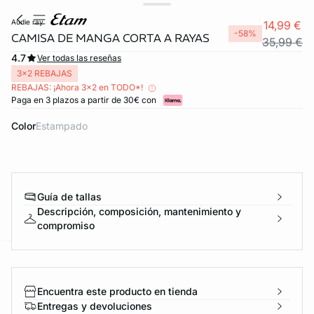
audie ray
14,99 €
-58%
CAMISA DE MANGA CORTA A RAYAS
35,99 €
4.7
Ver todas las reseñas
3x2 REBAJAS
REBAJAS: ¡Ahora 3x2 en TODO*!
Paga en 3 plazos a partir de 30€ con
Color
estampado
Guía de tallas
Descripción, composición, mantenimiento y
compromiso
ard
question
Encuentra este producto en tienda
Entregas y devoluciones