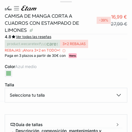
brise
CAMISA DE MANGA CORTA A
16,99 €
-39%
CUADROS CON ESTAMPADO DE
27,99 €
LIMONES
4.8
Ver todas las reseñas
product.wecaretext
3x2 REBAJAS
REBAJAS: ¡Ahora 3x2 en TODO*!
Paga en 3 plazos a partir de 30€ con
Color
azul medio
FORT INVISIBLE
Talla
ubrir
Selecciona tu talla
ard
question
Guía de tallas
Descripción, composición, mantenimiento y