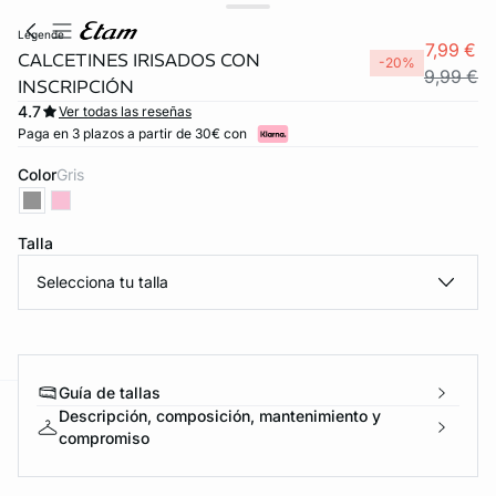
legende
7,99 €
CALCETINES IRISADOS CON
-20%
9,99 €
INSCRIPCIÓN
4.7
Ver todas las reseñas
Paga en 3 plazos a partir de 30€ con
Color
gris
Talla
Selecciona tu talla
Guía de tallas
Descripción, composición, mantenimiento y
ard
question
compromiso