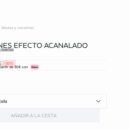
Medias y calcetines
NES EFECTO ACANALADO
s reseñas
€
-30%
partir de 30€ con
alla
AÑADIR A LA CESTA