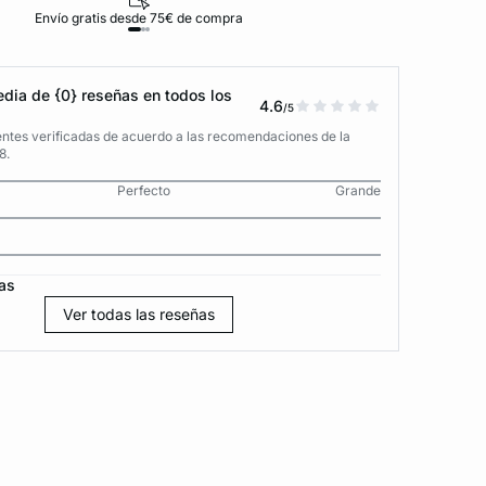
Envío gratis desde 75€ de compra
D
dia de {0} reseñas en todos los
4.6
/5
entes verificadas de acuerdo a las recomendaciones de la
8.
Perfecto
Grande
as
Ver todas las reseñas