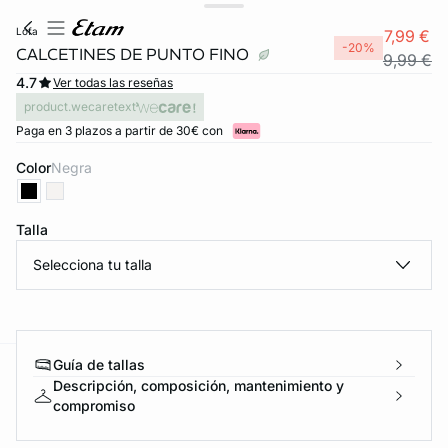
lofa
7,99 €
-20%
CALCETINES DE PUNTO FINO
9,99 €
4.7
Ver todas las reseñas
product.wecaretext
Paga en 3 plazos a partir de 30€ con
Color
negra
Talla
Selecciona tu talla
FORT INVISIBLE
ubrir
Guía de tallas
ard
question
Descripción, composición, mantenimiento y
compromiso