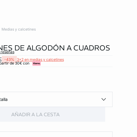
Medias y calcetines
NES DE ALGODÓN A CUADROS
s reseñas
€
-43%
3x2 en medias y calcetines
partir de 30€ con
alla
AÑADIR A LA CESTA