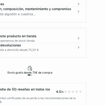
las
n, composición, mantenimiento y compromiso
de algodón a cuadros...
este producto en tienda
disponemos de stock tienda
 devoluciones
ita a domicilio desde 75,00 €.
Envío gratis desde 75€ de compra
D
dia de {0} reseñas en todos los
4.0
/5
entes verificadas de acuerdo a las recomendaciones de la
8.