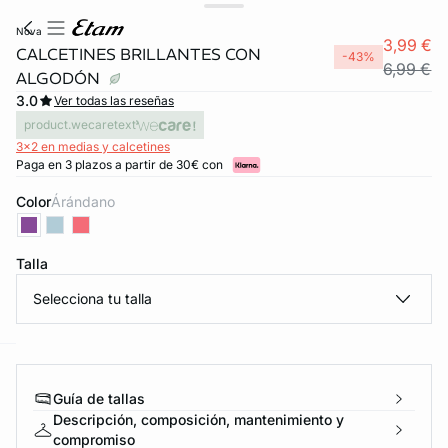
nova
3,99 €
CALCETINES BRILLANTES CON
-43%
6,99 €
ALGODÓN
3.0
Ver todas las reseñas
product.wecaretext
3x2 en medias y calcetines
Paga en 3 plazos a partir de 30€ con
Color
árándano
Talla
FORT INVISIBLE
ubrir
Selecciona tu talla
ard
question
Guía de tallas
Descripción, composición, mantenimiento y
compromiso