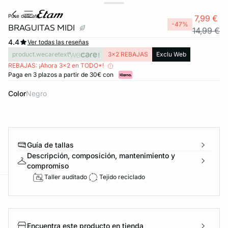
pure delicate
7,99 €
-47%
BRAGUITAS MIDI
14,99 €
4.4
Ver todas las reseñas
product.wecaretext
3x2 REBAJAS
Exclu Web
REBAJAS: ¡Ahora 3x2 en TODO*!
Paga en 3 plazos a partir de 30€ con
Color
negro
Guía de tallas
Descripción, composición, mantenimiento y
compromiso
Taller auditado
Tejido reciclado
ard
question
Encuentra este producto en tienda