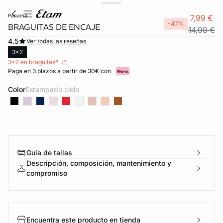
panama
7,99 €
-47%
BRAGUITAS DE ENCAJE
14,99 €
4.5
Ver todas las reseñas
3x2
3x2 en braguitas*
Paga en 3 plazos a partir de 30€ con
Color
estampado cielo
FORT INVISIBLE
ubrir
Guía de tallas
Descripción, composición, mantenimiento y
compromiso
ard
question
Encuentra este producto en tienda