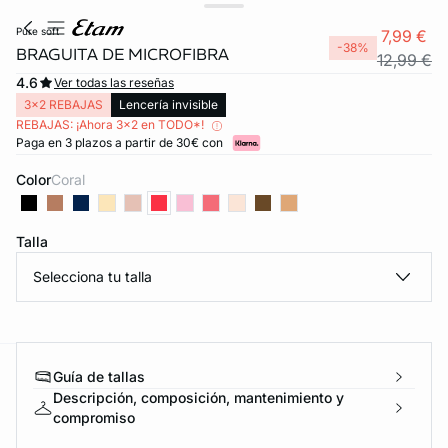
pure soft
7,99 €
-38%
BRAGUITA DE MICROFIBRA
12,99 €
4.6
Ver todas las reseñas
3x2 REBAJAS
Lencería invisible
REBAJAS: ¡Ahora 3x2 en TODO*!
Paga en 3 plazos a partir de 30€ con
Color
coral
Talla
Selecciona tu talla
Guía de tallas
ard
question
Descripción, composición, mantenimiento y
compromiso